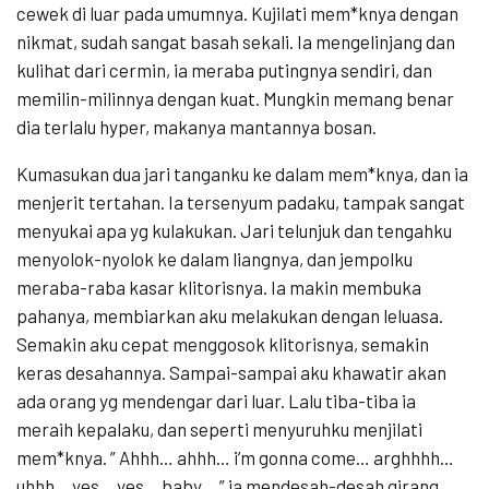
cewek di luar pada umumnya. Kujilati mem*knya dengan
nikmat, sudah sangat basah sekali. Ia mengelinjang dan
kulihat dari cermin, ia meraba putingnya sendiri, dan
memilin-milinnya dengan kuat. Mungkin memang benar
dia terlalu hyper, makanya mantannya bosan.
Kumasukan dua jari tanganku ke dalam mem*knya, dan ia
menjerit tertahan. Ia tersenyum padaku, tampak sangat
menyukai apa yg kulakukan. Jari telunjuk dan tengahku
menyolok-nyolok ke dalam liangnya, dan jempolku
meraba-raba kasar klitorisnya. Ia makin membuka
pahanya, membiarkan aku melakukan dengan leluasa.
Semakin aku cepat menggosok klitorisnya, semakin
keras desahannya. Sampai-sampai aku khawatir akan
ada orang yg mendengar dari luar. Lalu tiba-tiba ia
meraih kepalaku, dan seperti menyuruhku menjilati
mem*knya. ” Ahhh… ahhh… i’m gonna come… arghhhh…
uhhh… yes… yes… baby… ” ia mendesah-desah girang