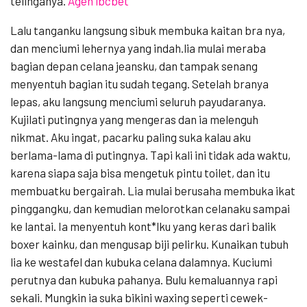
telinganya.
Agen ibcbet
Lalu tanganku langsung sibuk membuka kaitan bra nya,
dan menciumi lehernya yang indah.lia mulai meraba
bagian depan celana jeansku, dan tampak senang
menyentuh bagian itu sudah tegang. Setelah branya
lepas, aku langsung menciumi seluruh payudaranya.
Kujilati putingnya yang mengeras dan ia melenguh
nikmat. Aku ingat, pacarku paling suka kalau aku
berlama-lama di putingnya. Tapi kali ini tidak ada waktu,
karena siapa saja bisa mengetuk pintu toilet, dan itu
membuatku bergairah. Lia mulai berusaha membuka ikat
pinggangku, dan kemudian melorotkan celanaku sampai
ke lantai. Ia menyentuh kont*lku yang keras dari balik
boxer kainku, dan mengusap biji pelirku. Kunaikan tubuh
lia ke westafel dan kubuka celana dalamnya. Kuciumi
perutnya dan kubuka pahanya. Bulu kemaluannya rapi
sekali. Mungkin ia suka bikini waxing seperti cewek-