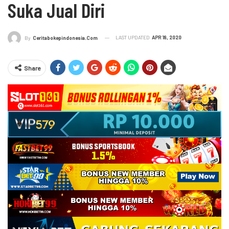
Suka Jual Diri
LAST UPDATED
APR 18, 2020
By
Ceritabokepindonesia.com
Share