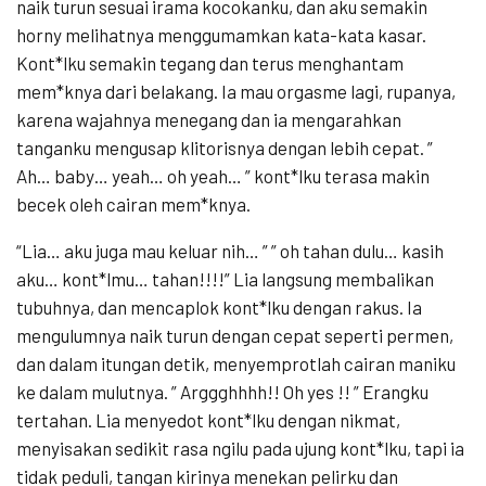
naik turun sesuai irama kocokanku, dan aku semakin
horny melihatnya menggumamkan kata-kata kasar.
Kont*lku semakin tegang dan terus menghantam
mem*knya dari belakang. Ia mau orgasme lagi, rupanya,
karena wajahnya menegang dan ia mengarahkan
tanganku mengusap klitorisnya dengan lebih cepat. ”
Ah… baby… yeah… oh yeah… ” kont*lku terasa makin
becek oleh cairan mem*knya.
“Lia… aku juga mau keluar nih… ” ” oh tahan dulu… kasih
aku… kont*lmu… tahan!!!!” Lia langsung membalikan
tubuhnya, dan mencaplok kont*lku dengan rakus. Ia
mengulumnya naik turun dengan cepat seperti permen,
dan dalam itungan detik, menyemprotlah cairan maniku
ke dalam mulutnya. ” Arggghhhh!! Oh yes !! ” Erangku
tertahan. Lia menyedot kont*lku dengan nikmat,
menyisakan sedikit rasa ngilu pada ujung kont*lku, tapi ia
tidak peduli, tangan kirinya menekan pelirku dan