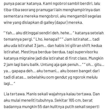
punya pacar katanya. Kami ngobrol sambil berdiri, lalu
tiba-tiba seorang pramugari lain menghampirinya dan
sementara mereka mengobrol, aku mengambil segelas
wine yang disiapkan di galley (dapur) mereka.
” Yah… aku ditinggal sendiri deh, hehe… ” katanya setelah
temannya pergi. ” Lho, kenapa? ” ” Jam istirahat… tadi
aku uda istirahat 3 jam… dan habis ini giliran shift kedua
istirahat. Mestinya berdua-berdua, tapi supervisorku
katanya migraine jadi dia istirahat di first class. Mungkin
2 jam lagi baru balik. Untung aja gak penuh… ” ” oh… gitu…
ya… gapapa deh… aku temani… aku bosen banget dari
tadi di atas… sebelahku oom gendut yg ngorok melulu
lagi… ”
Lia tertawa. Manis sekali wajahnya kalau tertawa. Dan
aku mulai meneliti tubuhnya. Sekitar 165 cm, berat
badannya mungkin 55 dan kulitnya putih sekali seperti