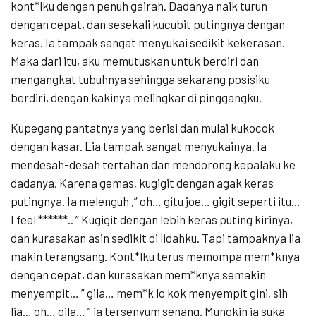
kont*lku dengan penuh gairah. Dadanya naik turun
dengan cepat, dan sesekali kucubit putingnya dengan
keras. Ia tampak sangat menyukai sedikit kekerasan.
Maka dari itu, aku memutuskan untuk berdiri dan
mengangkat tubuhnya sehingga sekarang posisiku
berdiri, dengan kakinya melingkar di pinggangku.
Kupegang pantatnya yang berisi dan mulai kukocok
dengan kasar. Lia tampak sangat menyukainya. Ia
mendesah-desah tertahan dan mendorong kepalaku ke
dadanya. Karena gemas, kugigit dengan agak keras
putingnya. Ia melenguh ,” oh… gitu joe… gigit seperti itu…
I feel ******.. ” Kugigit dengan lebih keras puting kirinya,
dan kurasakan asin sedikit di lidahku. Tapi tampaknya lia
makin terangsang. Kont*lku terus memompa mem*knya
dengan cepat, dan kurasakan mem*knya semakin
menyempit… ” gila… mem*k lo kok menyempit gini, sih
lia… oh… gila… ” ia tersenyum senang. Mungkin ia suka