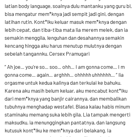
latian body language, soalnya dulu mantanku yang guru bl,
bisa mengatur mem*knya jadi sempit jadi gini, dengan
latihan rutin. Kont*lku keluar masuk mem*knya dengan
lebih cepat, dan tiba-tiba mata lia merem melek, dan ia
semakin menggila, lenguhan dan desahannya semakin
kencang hingga aku harus menutup mulutnya dengan
sebelah tangannku. Cersex Pramugari
” Ah joe… you’re so… soo… ohh… I am gonna come… I m
gonna come… again… arghhh… ohhhhh uhhhhhh… ” lia
orgasme untuk kedua kalinya dan terkulai ke bahuku.
Karena aku masih belum keluar, aku mencabut kont*lku
dari mem*knya yang banjir cairannya, dan membalikan
tubuhnya menghadap westafel. Biasa kalau habis minum
staminaku memang suka lebih gila. Lia tampak mengerti
maksudku, ia menunggingkan pantatnya, dan langsung
kutusuk kont*lku ke mem*knya dari belakang. Ia