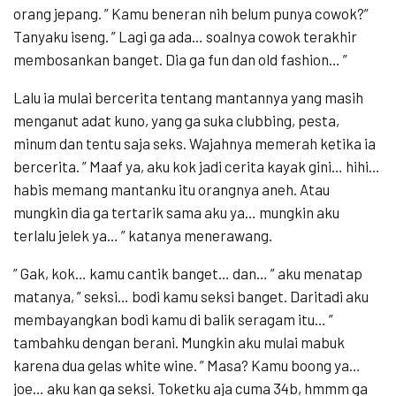
orang jepang. ” Kamu beneran nih belum punya cowok?”
Tanyaku iseng. ” Lagi ga ada… soalnya cowok terakhir
membosankan banget. Dia ga fun dan old fashion… ”
Lalu ia mulai bercerita tentang mantannya yang masih
menganut adat kuno, yang ga suka clubbing, pesta,
minum dan tentu saja seks. Wajahnya memerah ketika ia
bercerita. ” Maaf ya, aku kok jadi cerita kayak gini… hihi…
habis memang mantanku itu orangnya aneh. Atau
mungkin dia ga tertarik sama aku ya… mungkin aku
terlalu jelek ya… ” katanya menerawang.
” Gak, kok… kamu cantik banget… dan… ” aku menatap
matanya, ” seksi… bodi kamu seksi banget. Daritadi aku
membayangkan bodi kamu di balik seragam itu… ”
tambahku dengan berani. Mungkin aku mulai mabuk
karena dua gelas white wine. ” Masa? Kamu boong ya…
joe… aku kan ga seksi. Toketku aja cuma 34b, hmmm ga