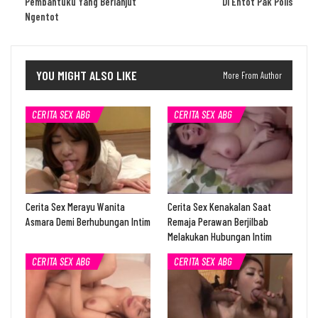
Pembantuku Yang Berlanjut
Di Entot Pak Polis
Ngentot
YOU MIGHT ALSO LIKE
More From Author
CERITA SEX ABG
CERITA SEX ABG
Cerita Sex Merayu Wanita
Cerita Sex Kenakalan Saat
Asmara Demi Berhubungan Intim
Remaja Perawan Berjilbab
Melakukan Hubungan Intim
CERITA SEX ABG
CERITA SEX ABG