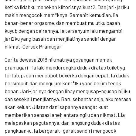
ketika lidahku menekan klitorisnya kuat2. Dan jari-jariku
makin mengocok mem*knya. Semenit kemudian, lia
benar-benar orgasme, dan membuat mulutku basah
kuyub dengan cairannya. Ia tersenyum lalu mengambil
jari2ku yang basah dan menjilatinya sendiri dengan
nikmat. Cersex Pramugari
Cerita dewasa 2016 nikmatnya goyangan memek
pramugari – ia lalu mendorongku duduk di atas toilet yg
tertutup, dan mencopot boxerku dengan cepat. Ia duduk
bersimpuh dan mengulum kont*lku yang belum tegak
benar. Jari-jarinya dengan lihay mengusap-ngusap bijiku
dan sesekali menjilatnya. Baru sebentar saja, aku merasa
akan keluar. Jilatan dan isapannya sangat kuat,
memberikan sensasi aneh antara ngilu dan nikmat. Lia
melepaskan pagutannya, dan langsung duduk di atas
pangkuanku. Ia bergerak- gerak sendiri mengocok