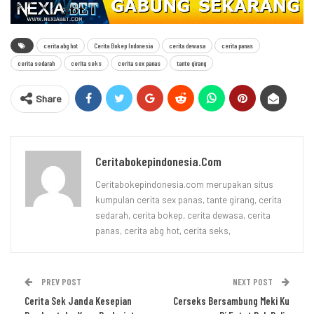
cerita abg hot
Cerita Bokep Indonesia
cerita dewasa
cerita panas
cerita sedarah
cerita seks
cerita sex panas
tante girang
Share
Ceritabokepindonesia.com
Ceritabokepindonesia.com merupakan situs
kumpulan cerita sex panas, tante girang, cerita
sedarah, cerita bokep, cerita dewasa, cerita
panas, cerita abg hot, cerita seks,
PREV POST
NEXT POST
Cerita Sek Janda Kesepian
Cerseks Bersambung Meki Ku