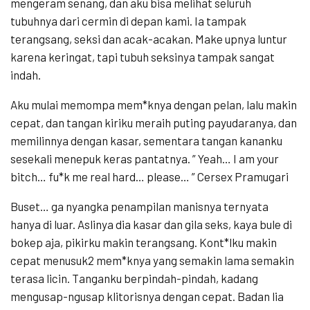
mengeram senang, dan aku bisa melihat seluruh
tubuhnya dari cermin di depan kami. Ia tampak
terangsang, seksi dan acak-acakan. Make upnya luntur
karena keringat, tapi tubuh seksinya tampak sangat
indah.
Aku mulai memompa mem*knya dengan pelan, lalu makin
cepat, dan tangan kiriku meraih puting payudaranya, dan
memilinnya dengan kasar, sementara tangan kananku
sesekali menepuk keras pantatnya. ” Yeah… I am your
bitch… fu*k me real hard… please… ” Cersex Pramugari
Buset… ga nyangka penampilan manisnya ternyata
hanya di luar. Aslinya dia kasar dan gila seks, kaya bule di
bokep aja, pikirku makin terangsang. Kont*lku makin
cepat menusuk2 mem*knya yang semakin lama semakin
terasa licin. Tanganku berpindah-pindah, kadang
mengusap-ngusap klitorisnya dengan cepat. Badan lia