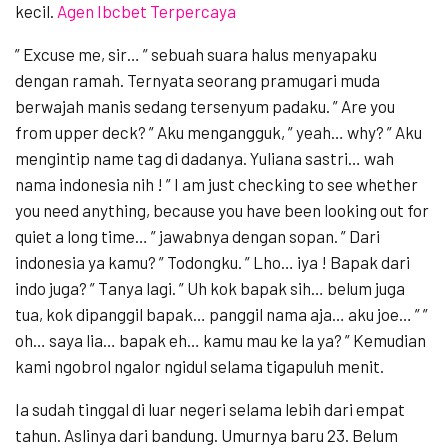
kecil.
Agen Ibcbet Terpercaya
” Excuse me, sir… ” sebuah suara halus menyapaku
dengan ramah. Ternyata seorang pramugari muda
berwajah manis sedang tersenyum padaku. ” Are you
from upper deck? ” Aku mengangguk, ” yeah… why? ” Aku
mengintip name tag di dadanya. Yuliana sastri… wah
nama indonesia nih ! ” I am just checking to see whether
you need anything, because you have been looking out for
quiet a long time… ” jawabnya dengan sopan. ” Dari
indonesia ya kamu? ” Todongku. ” Lho… iya ! Bapak dari
indo juga? ” Tanya lagi. ” Uh kok bapak sih… belum juga
tua, kok dipanggil bapak… panggil nama aja… aku joe… ” ”
oh… saya lia… bapak eh… kamu mau ke la ya? ” Kemudian
kami ngobrol ngalor ngidul selama tigapuluh menit.
Ia sudah tinggal di luar negeri selama lebih dari empat
tahun. Aslinya dari bandung. Umurnya baru 23. Belum