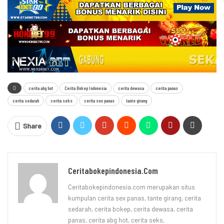
cerita abg hot
Cerita Bokep Indonesia
cerita dewasa
cerita panas
cerita sedarah
cerita seks
cerita sex panas
tante girang
Share
Ceritabokepindonesia.com
Ceritabokepindonesia.com merupakan situs
kumpulan cerita sex panas, tante girang, cerita
sedarah, cerita bokep, cerita dewasa, cerita
panas, cerita abg hot, cerita seks,