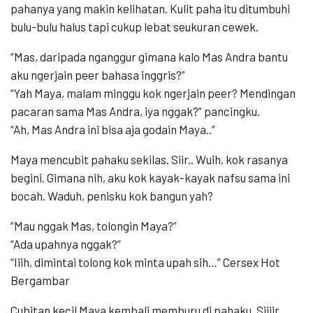
pahanya yang makin kelihatan. Kulit paha itu ditumbuhi
bulu-bulu halus tapi cukup lebat seukuran cewek.
“Mas, daripada nganggur gimana kalo Mas Andra bantu
aku ngerjain peer bahasa inggris?”
“Yah Maya, malam minggu kok ngerjain peer? Mendingan
pacaran sama Mas Andra, iya nggak?” pancingku.
“Ah, Mas Andra ini bisa aja godain Maya..”
Maya mencubit pahaku sekilas. Siir.. Wuih, kok rasanya
begini. Gimana nih, aku kok kayak-kayak nafsu sama ini
bocah. Waduh, penisku kok bangun yah?
“Mau nggak Mas, tolongin Maya?”
“Ada upahnya nggak?”
“Iiih, dimintai tolong kok minta upah sih…” Cersex Hot
Bergambar
Cubitan kecil Maya kembali memburu di pahaku. Siiiir…