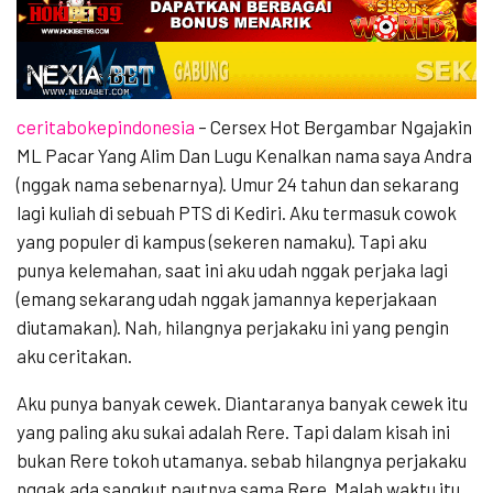
ceritabokepindonesia
– Cersex Hot Bergambar Ngajakin
ML Pacar Yang Alim Dan Lugu Kenalkan nama saya Andra
(nggak nama sebenarnya). Umur 24 tahun dan sekarang
lagi kuliah di sebuah PTS di Kediri. Aku termasuk cowok
yang populer di kampus (sekeren namaku). Tapi aku
punya kelemahan, saat ini aku udah nggak perjaka lagi
(emang sekarang udah nggak jamannya keperjakaan
diutamakan). Nah, hilangnya perjakaku ini yang pengin
aku ceritakan.
Aku punya banyak cewek. Diantaranya banyak cewek itu
yang paling aku sukai adalah Rere. Tapi dalam kisah ini
bukan Rere tokoh utamanya. sebab hilangnya perjakaku
nggak ada sangkut pautnya sama Rere. Malah waktu itu