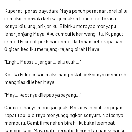
Kuperas-peras payudara Maya penuh perasaan. ereksiku
semakin menyala ketika gundukan hangat itu terasa
kenyal di ujung jari-jariku. Bibirku merayap menyapu
leher jenjang Maya. Aku cumbui leher wangi itu. Kupagut
sambil kusedot perlahan sambil kutahan beberapa saat.
Gigitan kecilku merajang-rajang birahi Maya.
“Engh.. Masss… jangan… aku uuuh…”
Ketika kulepaskan maka nampaklah bekasnya memerah
menghias di leher Maya.
“May… kaosnya dilepas ya sayang…”
Gadis itu hanya menggangguk. Matanya masih terpejam
rapat tapi bibirnya menyunggingkan senyum. Nafasnya
memburu. Sambil menahan birahi, kubuka keempat
kancing kaos Maya satu persatu dengan tangan kananku.