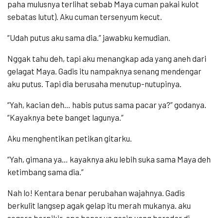
paha mulusnya terlihat sebab Maya cuman pakai kulot
sebatas lutut). Aku cuman tersenyum kecut.
“Udah putus aku sama dia.” jawabku kemudian.
Nggak tahu deh, tapi aku menangkap ada yang aneh dari
gelagat Maya. Gadis itu nampaknya senang mendengar
aku putus. Tapi dia berusaha menutup-nutupinya.
“Yah, kacian deh… habis putus sama pacar ya?” godanya.
“Kayaknya bete banget lagunya.”
Aku menghentikan petikan gitarku.
“Yah, gimana ya… kayaknya aku lebih suka sama Maya deh
ketimbang sama dia.”
Nah lo! Kentara benar perubahan wajahnya. Gadis
berkulit langsep agak gelap itu merah mukanya. aku
segera berpikir, apa bener ya gosip yang beredar di