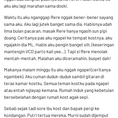
aku aku lagi marahan sama doski.
Waktu itu aku nganggap Rere nggak bener-bener sayang
sama aku. Aku lagi jutek banget sama dia. Habisnya udah
lima bulan pacaran, masak Rere hanya ngasih sun pipi
doang. Ceritanya pas aku ngapel ke tempat kostnya, aku
ngajakin dia ML. Habis aku pengin banget sih. (keseringan
mantengin VCD parto kali yee…). Tapi si Rere menolak
mentah-mentah. Malahan aku diceramahin, busyet dah!
Makanya malam minggu itu aku nggak ngapel (ceritanya
ngambek). Aku cuman duduk-duduk sambil gitaran di
teras kamar kostku. Semua teman kostku pada ngapel
atau entah nglayap kemana. Rumah induk yang kebetulan
bersebelahan dengan rumah kost agak sepi.
Sebab sejak tadi sore ibu kost dan bapak pergi ke
kondangan. Putri tertua mereka, Murni sudah dijemput