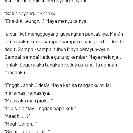
Aku tuntun penisku bergoyang-goyang.
“Sakit sayang…” kataku.
“Enakkk…eungh…” Maya menyukainya.
Ia pun ikut mengggoyang-goyangkan pantatnya. Makin
lama makin keras sampai-sampai ranjang itu berdecit-
decit. Sampai-sampai tubuh Maya berayun-ayun.
Sampai-sampai kedua gunung kembar Maya melonjak-
lonjak. Segera aku tangkap kedua gunung itu dengan
tanganku.
“Enggh.. ahhh..” desis Maya ketika tanganku mulai
meremas-remasnya.
“Mass aku mau pipis…”
“Pipis aja May… nggak papa kok.”
“Aaach…!!!”
“Hegh…engh…”
“Suuur… crot.. crot.. “