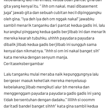
gita yang kenyal itu. “ iihh om nakal, masi dibasement
juga” jawab gita dan sebuah cubitan kecil dipinggangku
oleh gina. “Iya deh iya deh om nggak nakal” jawabku
sambil menarik tanganku dari pantat kedua gadis ini, lalu
kurangkul pinggang kedua gadis berjilbab ini dan menarik
mereka kearah tubuhku, uhhhh payudara payudara
dibalik jilbab kedua gadis berjilbab ini sungguh sama
kenyal dan nikmatnya. “ihhh si om ini nakal banget sih”
kata mereka dengan senyum manja.
Ceritaseksbergambar
Lalu tanganku mulai meraba naik kepunggungnya lalu
bergeser masuk keketiak mereka menyelusup
kebelakang jilbab mengikuti alur bh mereka dan
menggenggam payudara payudara gadis gadis ini yang
tidak bersentuhan dengan dadaku.” iiiiihh si ooomm
daritadi bandel banget sihhh” kata gina sambil kedua