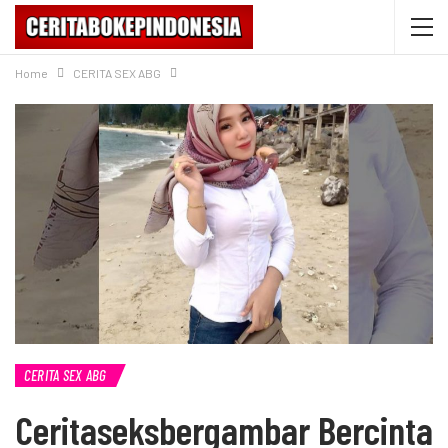
Home
CERITA SEX ABG
CERITA SEX ABG
Ceritaseksbergambar Bercinta