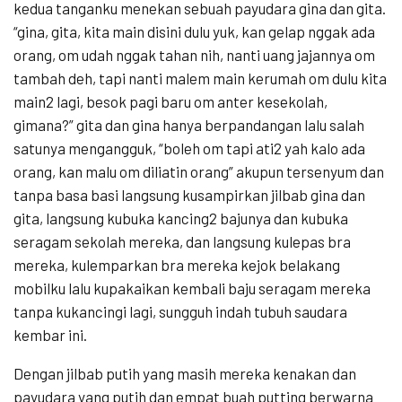
kedua tanganku menekan sebuah payudara gina dan gita.
“gina, gita, kita main disini dulu yuk, kan gelap nggak ada
orang, om udah nggak tahan nih, nanti uang jajannya om
tambah deh, tapi nanti malem main kerumah om dulu kita
main2 lagi, besok pagi baru om anter kesekolah,
gimana?” gita dan gina hanya berpandangan lalu salah
satunya mengangguk, “boleh om tapi ati2 yah kalo ada
orang, kan malu om diliatin orang” akupun tersenyum dan
tanpa basa basi langsung kusampirkan jilbab gina dan
gita, langsung kubuka kancing2 bajunya dan kubuka
seragam sekolah mereka, dan langsung kulepas bra
mereka, kulemparkan bra mereka kejok belakang
mobilku lalu kupakaikan kembali baju seragam mereka
tanpa kukancingi lagi, sungguh indah tubuh saudara
kembar ini.
Dengan jilbab putih yang masih mereka kenakan dan
payudara yang putih dan empat buah putting berwarna