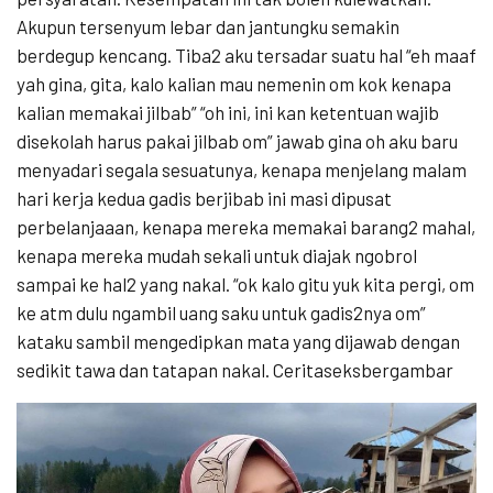
Akupun tersenyum lebar dan jantungku semakin
berdegup kencang. Tiba2 aku tersadar suatu hal “eh maaf
yah gina, gita, kalo kalian mau nemenin om kok kenapa
kalian memakai jilbab” “oh ini, ini kan ketentuan wajib
disekolah harus pakai jilbab om” jawab gina oh aku baru
menyadari segala sesuatunya, kenapa menjelang malam
hari kerja kedua gadis berjibab ini masi dipusat
perbelanjaaan, kenapa mereka memakai barang2 mahal,
kenapa mereka mudah sekali untuk diajak ngobrol
sampai ke hal2 yang nakal. “ok kalo gitu yuk kita pergi, om
ke atm dulu ngambil uang saku untuk gadis2nya om”
kataku sambil mengedipkan mata yang dijawab dengan
sedikit tawa dan tatapan nakal. Ceritaseksbergambar