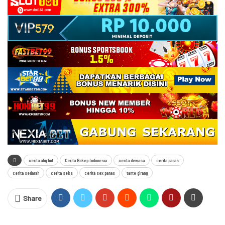
cerita abg hot
Cerita Bokep Indonesia
cerita dewasa
cerita panas
cerita sedarah
cerita seks
cerita sex panas
tante girang
Share