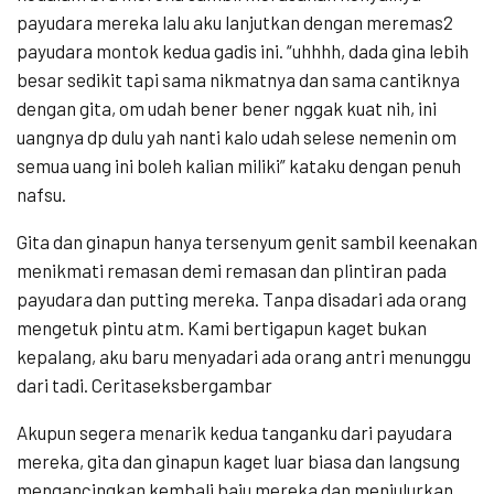
payudara mereka lalu aku lanjutkan dengan meremas2
payudara montok kedua gadis ini. “uhhhh, dada gina lebih
besar sedikit tapi sama nikmatnya dan sama cantiknya
dengan gita, om udah bener bener nggak kuat nih, ini
uangnya dp dulu yah nanti kalo udah selese nemenin om
semua uang ini boleh kalian miliki” kataku dengan penuh
nafsu.
Gita dan ginapun hanya tersenyum genit sambil keenakan
menikmati remasan demi remasan dan plintiran pada
payudara dan putting mereka. Tanpa disadari ada orang
mengetuk pintu atm. Kami bertigapun kaget bukan
kepalang, aku baru menyadari ada orang antri menunggu
dari tadi. Ceritaseksbergambar
Akupun segera menarik kedua tanganku dari payudara
mereka, gita dan ginapun kaget luar biasa dan langsung
mengancingkan kembali baju mereka dan menjulurkan