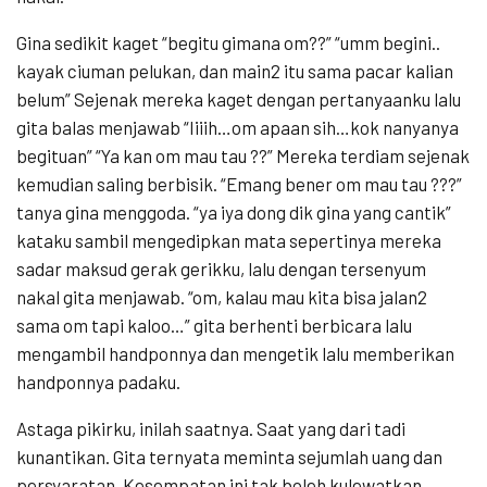
Gina sedikit kaget “begitu gimana om??” “umm begini..
kayak ciuman pelukan, dan main2 itu sama pacar kalian
belum” Sejenak mereka kaget dengan pertanyaanku lalu
gita balas menjawab “Iiiih…om apaan sih…kok nanyanya
begituan” “Ya kan om mau tau ??” Mereka terdiam sejenak
kemudian saling berbisik. “Emang bener om mau tau ???”
tanya gina menggoda. “ya iya dong dik gina yang cantik”
kataku sambil mengedipkan mata sepertinya mereka
sadar maksud gerak gerikku, lalu dengan tersenyum
nakal gita menjawab. “om, kalau mau kita bisa jalan2
sama om tapi kaloo…” gita berhenti berbicara lalu
mengambil handponnya dan mengetik lalu memberikan
handponnya padaku.
Astaga pikirku, inilah saatnya. Saat yang dari tadi
kunantikan. Gita ternyata meminta sejumlah uang dan
persyaratan. Kesempatan ini tak boleh kulewatkan.