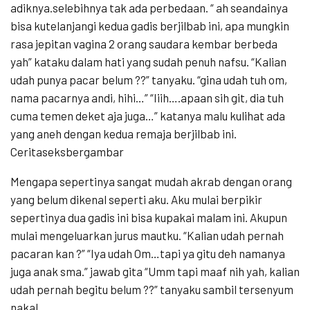
adiknya.selebihnya tak ada perbedaan. “ ah seandainya
bisa kutelanjangi kedua gadis berjilbab ini, apa mungkin
rasa jepitan vagina 2 orang saudara kembar berbeda
yah” kataku dalam hati yang sudah penuh nafsu. “Kalian
udah punya pacar belum ??” tanyaku. “gina udah tuh om,
nama pacarnya andi, hihi…” “Iiih….apaan sih git, dia tuh
cuma temen deket aja juga…” katanya malu kulihat ada
yang aneh dengan kedua remaja berjilbab ini.
Ceritaseksbergambar
Mengapa sepertinya sangat mudah akrab dengan orang
yang belum dikenal seperti aku. Aku mulai berpikir
sepertinya dua gadis ini bisa kupakai malam ini. Akupun
mulai mengeluarkan jurus mautku. “Kalian udah pernah
pacaran kan ?” “Iya udah Om…tapi ya gitu deh namanya
juga anak sma.” jawab gita “Umm tapi maaf nih yah, kalian
udah pernah begitu belum ??” tanyaku sambil tersenyum
nakal.