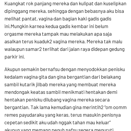
Kuangkat rok panjang mereka dan kulipat dan kuselipkan
dipinggang mereka, sehingga dengan bebasnya aku bisa
melihat pantat, vagina dan bagian kaki gadis gadis
ini.Mungkin karnea kedua gadis kembar ini belum
orgasme mereka tampak mau melakukan apa saja
asalkan terus kuaduk2 vagina mereka. Mereka tak malu
walaupun samar2 terlihat dari jalan raya didepan gedung
parkir ini.
Akupun semakin bernafsu dengan menyodokkan penisku
kedalam vagina gita dan gina bergantian dari belakang
sambil kutarik jilbab mereka yang membuat mereka
mendongak keatas sambil menikmati hentakan demi
hentakan penisku dilubang vagina mereka secara
bergantian. Tak lama kemudian gina merintih2 “om oomm
remes payudaraku yang keras, terus masukin penisnya
cepetan sedikit aku udah nggak tahan mau keluar”
akupun yang memang penuh nafsu segera menuruti