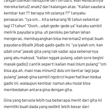
mereka betul2 anak2 dari kalangan atas. “Kalian saudara
kembar kan ?? berapa nih usianya ??” tanyaku
penasaran. “Iya om… kita sekarang 16 tahun sebentar
lagi 17 tahun” “Oooh…udah gede-gede ya” kataku sambil
melirik payudara gina, uh penisku perlahan lahan
mengeras, membayangkan bisa meremas2 empat buah
payudara dibalik jilbab gadis gadis ini. “ya iyalah om, kan
udah sma” jawab gita yang tak sadar apa sebenarnya
yang aku maksud. “kalian nggak pulang, udah sore begini
masak gadis2 cantik seperti kalian masi blum pulang” “om
bisa aja ah, masi mau minum2 dulu om bentar lagi juga
pulang” jawab gina sambil ngobrol kuperhatikan kedua
gadis ini, walaupun kembar namun aku mulai bisa
membedakan antara gina dengan gita.
Gina yang berusia lebih tua beberapa menit dari gita ini
memiliki buah dada yang sedikit lebih besar dari