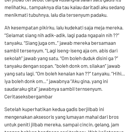
melihatku., tampaknya dia tau kalau daritadi aku sedang
menikmati tubuhnya, lalu dia tersenyum padaku.
Ah kesempatan pikirku, lalu kudekati saja meja mereka.
“Selamat siang nih adik-adik, lagi pada ngapain nih ??”
tanyaku. “Siang juga om..” jawab mereka bersamaan
sambil tersenyum. “Lagi iseng-iseng aja om, abis dari
sekolah” jawab yang satu. “Om boleh duduk disini ga ?”
tanyaku dengan sopan. “boleh donk om, silakan” jawab
yang satu lagi. “Om boleh kenalan kan ??” tanyaku. “Hihi…
iya boleh donk om…” jawabnya “Aku gina, yang ini
saudaraku gita” jawabnya sambil ternsenyum.
Ceritaseksbergambar
Setelah kuperhatikan kedua gadis berjilbab ini
mengenakan aksesoris yang lumayan mahal dari bros
untuk peniti jilbab mereka, sampai cincin, gelang, jam
tangan bahkan handpone seri terbaru. Wah keliatannya