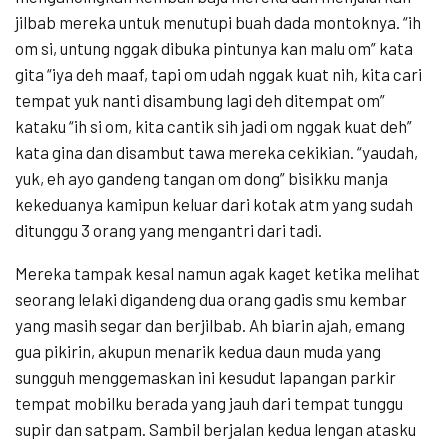
jilbab mereka untuk menutupi buah dada montoknya. “ih
om si, untung nggak dibuka pintunya kan malu om” kata
gita “iya deh maaf, tapi om udah nggak kuat nih, kita cari
tempat yuk nanti disambung lagi deh ditempat om”
kataku “ih si om, kita cantik sih jadi om nggak kuat deh”
kata gina dan disambut tawa mereka cekikian. “yaudah,
yuk, eh ayo gandeng tangan om dong” bisikku manja
kekeduanya kamipun keluar dari kotak atm yang sudah
ditunggu 3 orang yang mengantri dari tadi.
Mereka tampak kesal namun agak kaget ketika melihat
seorang lelaki digandeng dua orang gadis smu kembar
yang masih segar dan berjilbab. Ah biarin ajah, emang
gua pikirin, akupun menarik kedua daun muda yang
sungguh menggemaskan ini kesudut lapangan parkir
tempat mobilku berada yang jauh dari tempat tunggu
supir dan satpam. Sambil berjalan kedua lengan atasku