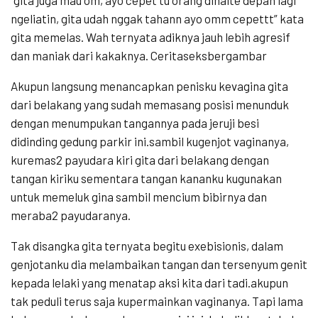
“gita juga mau om, ayo cepet tu orang dihalte depan lagi
ngeliatin, gita udah nggak tahann ayo omm cepettt” kata
gita memelas. Wah ternyata adiknya jauh lebih agresif
dan maniak dari kakaknya. Ceritaseksbergambar
Akupun langsung menancapkan penisku kevagina gita
dari belakang yang sudah memasang posisi menunduk
dengan menumpukan tangannya pada jeruji besi
didinding gedung parkir ini.sambil kugenjot vaginanya,
kuremas2 payudara kiri gita dari belakang dengan
tangan kiriku sementara tangan kananku kugunakan
untuk memeluk gina sambil mencium bibirnya dan
meraba2 payudaranya.
Tak disangka gita ternyata begitu exebisionis, dalam
genjotanku dia melambaikan tangan dan tersenyum genit
kepada lelaki yang menatap aksi kita dari tadi.akupun
tak peduli terus saja kupermainkan vaginanya. Tapi lama