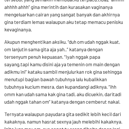
ahhhh ahhh” gina merintih dan kurasakan vaginanya
mengeluarkan cairan yang sangat banyak dan akhirnya
gina terdiam lemas walaupun aku tetap memacu penisku
kevaginanya.
Akupun menghentikan aksiku. “duh om udah nggak kuat,
om lanjutin sama gita aja yah..” katanya dengan
tersenyum penuh kepuasan. “Iyah nggak papa
sayang,tapi kamu disini aja ya temenin om main dengan
adikmu ini” kataku sambil menjulurkan rok gina sehingga
menutupi bagian bawah tubuhnya lalu kubalikkan
tubuhnya kucium mesra, dan kupandangi adiknya. “ihh
omm kan udah sama kak gina tadi, aku dicuekin, daritadi
udah nggak tahan om” katanya dengan cemberut nakal.
Ternyata walaupun payudara gita sedikit lebih kecil dari
kakaknya, namun hasrat sexnya jauh melebihi kakaknya.