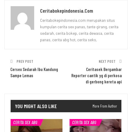
Ceritabokepindonesia.com
Ceritabokepindonesia.com merupakan situs
kumpulan cerita sex panas, tante girang, cerita
sedarah, cerita bokep, cerita dewasa, cerita
panas, cerita abg hot, cerita seks,
PREV POST
NEXT POST
Cersex Sedarah Ibu Kandung
Ceritasek Bergambar
Sampe Lemas
Reporter cantik yg di perkosa
di gerbong kereta api
YOU MIGHT ALSO LIKE
More From Author
CERITA SEX ABG
CERITA SEX ABG