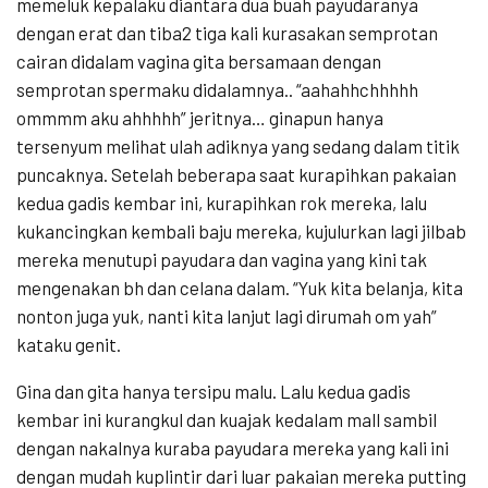
memeluk kepalaku diantara dua buah payudaranya
dengan erat dan tiba2 tiga kali kurasakan semprotan
cairan didalam vagina gita bersamaan dengan
semprotan spermaku didalamnya.. “aahahhchhhhh
ommmm aku ahhhhh” jeritnya… ginapun hanya
tersenyum melihat ulah adiknya yang sedang dalam titik
puncaknya. Setelah beberapa saat kurapihkan pakaian
kedua gadis kembar ini, kurapihkan rok mereka, lalu
kukancingkan kembali baju mereka, kujulurkan lagi jilbab
mereka menutupi payudara dan vagina yang kini tak
mengenakan bh dan celana dalam. “Yuk kita belanja, kita
nonton juga yuk, nanti kita lanjut lagi dirumah om yah”
kataku genit.
Gina dan gita hanya tersipu malu. Lalu kedua gadis
kembar ini kurangkul dan kuajak kedalam mall sambil
dengan nakalnya kuraba payudara mereka yang kali ini
dengan mudah kuplintir dari luar pakaian mereka putting