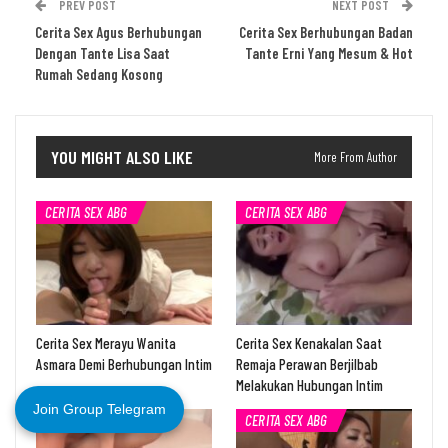
PREV POST
NEXT POST
Cerita Sex Agus Berhubungan
Cerita Sex Berhubungan Badan
Dengan Tante Lisa Saat
Tante Erni Yang Mesum & Hot
Rumah Sedang Kosong
YOU MIGHT ALSO LIKE
More From Author
CERITA SEX ABG
CERITA SEX ABG
Cerita Sex Merayu Wanita
Cerita Sex Kenakalan Saat
Asmara Demi Berhubungan Intim
Remaja Perawan Berjilbab
Melakukan Hubungan Intim
Join Group Telegram
CERITA SEX ABG
CERITA SEX ABG