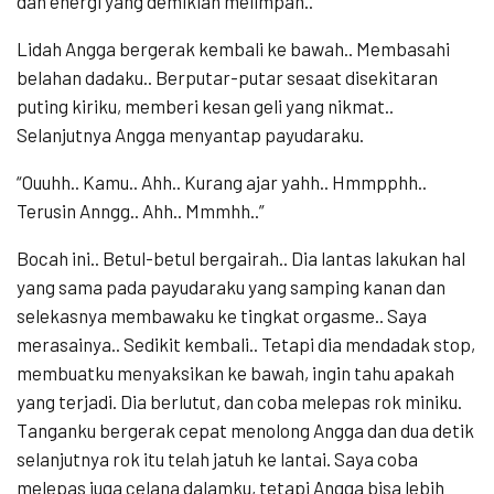
dan energi yang demikian melimpah..
Lidah Angga bergerak kembali ke bawah.. Membasahi
belahan dadaku.. Berputar-putar sesaat disekitaran
puting kiriku, memberi kesan geli yang nikmat..
Selanjutnya Angga menyantap payudaraku.
“Ouuhh.. Kamu.. Ahh.. Kurang ajar yahh.. Hmmpphh..
Terusin Anngg.. Ahh.. Mmmhh..”
Bocah ini.. Betul-betul bergairah.. Dia lantas lakukan hal
yang sama pada payudaraku yang samping kanan dan
selekasnya membawaku ke tingkat orgasme.. Saya
merasainya.. Sedikit kembali.. Tetapi dia mendadak stop,
membuatku menyaksikan ke bawah, ingin tahu apakah
yang terjadi. Dia berlutut, dan coba melepas rok miniku.
Tanganku bergerak cepat menolong Angga dan dua detik
selanjutnya rok itu telah jatuh ke lantai. Saya coba
melepas juga celana dalamku, tetapi Angga bisa lebih