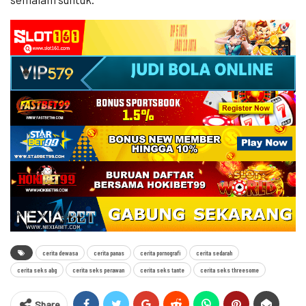
cerita dewasa
cerita panas
cerita pornografi
cerita sedarah
cerita seks abg
cerita seks perawan
cerita seks tante
cerita seks threesome
Share