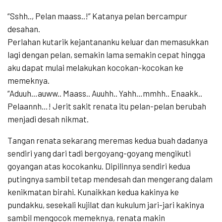
“Sshh.., Pelan maass..!” Katanya pelan bercampur
desahan.
Perlahan kutarik kejantananku keluar dan memasukkan
lagi dengan pelan, semakin lama semakin cepat hingga
aku dapat mulai melakukan kocokan-kocokan ke
memeknya.
“Aduuh…auww.. Maass.. Auuhh.. Yahh…mmhh.. Enaakk..
Pelaannh…! Jerit sakit renata itu pelan-pelan berubah
menjadi desah nikmat.
Tangan renata sekarang meremas kedua buah dadanya
sendiri yang dari tadi bergoyang-goyang mengikuti
goyangan atas kocokanku. Dipilinnya sendiri kedua
putingnya sambil tetap mendesah dan mengerang dalam
kenikmatan birahi. Kunaikkan kedua kakinya ke
pundakku, sesekali kujilat dan kukulum jari-jari kakinya
sambil mengocok memeknya, renata makin