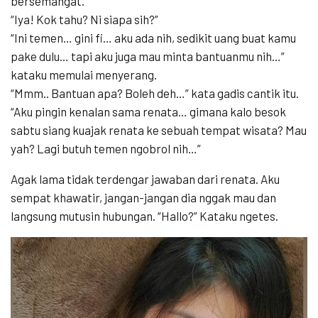
bersemangat.
“Iya! Kok tahu? Ni siapa sih?”
“Ini temen… gini fi… aku ada nih, sedikit uang buat kamu
pake dulu… tapi aku juga mau minta bantuanmu nih…”
kataku memulai menyerang.
“Mmm.. Bantuan apa? Boleh deh…” kata gadis cantik itu.
“Aku pingin kenalan sama renata… gimana kalo besok
sabtu siang kuajak renata ke sebuah tempat wisata? Mau
yah? Lagi butuh temen ngobrol nih…”
Agak lama tidak terdengar jawaban dari renata. Aku
sempat khawatir, jangan-jangan dia nggak mau dan
langsung mutusin hubungan. “Hallo?” Kataku ngetes.