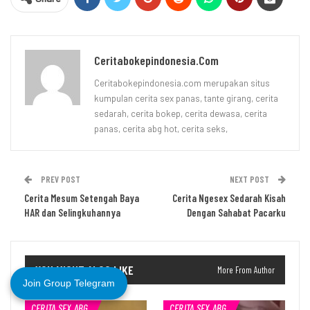
Ceritabokepindonesia.com
Ceritabokepindonesia.com merupakan situs
kumpulan cerita sex panas, tante girang, cerita
sedarah, cerita bokep, cerita dewasa, cerita
panas, cerita abg hot, cerita seks,
PREV POST
NEXT POST
Cerita Mesum Setengah Baya
Cerita Ngesex Sedarah Kisah
HAR dan Selingkuhannya
Dengan Sahabat Pacarku
YOU MIGHT ALSO LIKE
More From Author
Join Group Telegram
CERITA SEX ABG
CERITA SEX ABG