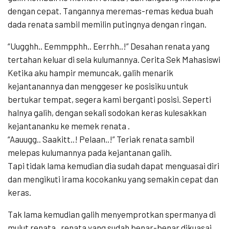
dengan cepat. Tangannya meremas-remas kedua buah
dada renata sambil memilin putingnya dengan ringan.
“Uugghh.. Eemmpphh.. Eerrhh..!” Desahan renata yang
tertahan keluar di sela kulumannya. Cerita Sek Mahasiswi
Ketika aku hampir memuncak, galih menarik
kejantanannya dan menggeser ke posisiku untuk
bertukar tempat, segera kami berganti posisi. Seperti
halnya galih, dengan sekali sodokan keras kulesakkan
kejantananku ke memek renata .
“Aauugg.. Saakitt..! Pelaan..!” Teriak renata sambil
melepas kulumannya pada kejantanan galih.
Tapi tidak lama kemudian dia sudah dapat menguasai diri
dan mengikuti irama kocokanku yang semakin cepat dan
keras.
Tak lama kemudian galih menyemprotkan spermanya di
mulut renata , renata yang sudah benar-benar dikuasai